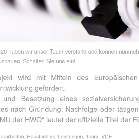
020 haben wir unser Team verstärkt und können nunmehr
ausbauen. Schalten Sie uns ein!
ojekt wird mit Mitteln des Europäische
ntwicklung gefördert.
 und Besetzung eines sozialversicherungs
tzes nach Gründung, Nachfolge oder tätigen
U der HWO“ lautet der offizielle Titel der 
troarbeiten
,
Haustechnik
,
Leistungen
,
Team
,
VDE